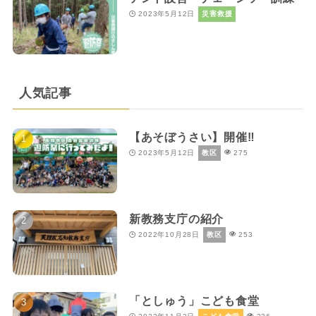
2023年5月12日
災害救援
人気記事
【あそぼうさい】開催‼
2023年5月12日
教区
275
新教務支庁の紹介
2022年10月28日
教区
253
「としゅう」こども食堂