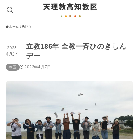
ホーム
教区
立教186年 全教一斉ひのきしん
2023
4/07
デー
2023年4月7日
教区