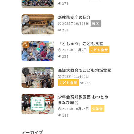
275
新教務支庁の紹介
2022年10月28日
教区
253
「としゅう」こども食堂
2022年11月2日
こども食堂
226
髙知大教会でこども地域食堂
2022年11月30日
こども食堂
225
少年会高知教区団 おつとめ
まなび総会
2022年10月27日
少年会
186
アーカイブ